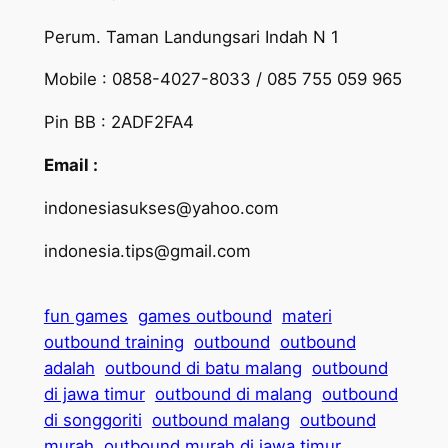
Perum. Taman Landungsari Indah N 1
Mobile : 0858-4027-8033 / 085 755 059 965
Pin BB : 2ADF2FA4
Email :
indonesiasukses@yahoo.com
indonesia.tips@gmail.com
fun games
games outbound
materi
outbound training
outbound
outbound
adalah
outbound di batu malang
outbound
di jawa timur
outbound di malang
outbound
di songgoriti
outbound malang
outbound
murah
outbound murah di jawa timur