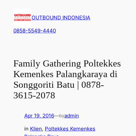
Lewati
ke
OUTBOUND INDONESIA
konten
0858-5549-4440
Family Gathering Poltekkes
Kemenkes Palangkaraya di
Songgoriti Batu | 0878-
3615-2078
Apr 19, 2016
—
admin
by
in
Klien
, 
Poltekkes Kemenkes