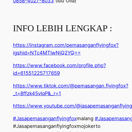
0858-4027-8033
(Ibu Olla)
INFO LEBIH LENGKAP :
https://instagram.com/pemasanganflyingfox?
igshid=NTc4MTIwNjQ2YQ==
https://www.facebook.com/profile.php?
id=61551225717659
https://www.tiktok.com/@pemasangan.flyingfox?
_t=8ffzk45vIqP&_r=1
https://www.youtube.com/@jasapemasanganflying
#Jasapemasanganflyingfox
malang
#Jasapemasanga
#Jasapemasanganflyingfoxmojokerto