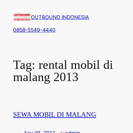
Lewati
ke
OUTBOUND INDONESIA
konten
0858-5549-4440
Tag:
rental mobil di
malang 2013
SEWA MOBIL DI MALANG
Agu 19, 2013
—
admin
by