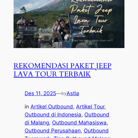
REKOMENDASI PAKET JEEP
LAVA TOUR TERBAIK
Des 11, 2025
—
Astia
by
in
Artikel Outbound
, 
Artikel Tour
, 
Outbound di Indonesia
, 
Outbound
di Malang
, 
Outbound Mahasiswa
, 
Outbound Perusahaan
, 
Outbound