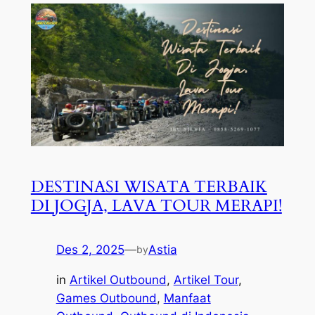
DESTINASI WISATA TERBAIK
DI JOGJA, LAVA TOUR MERAPI!
Des 2, 2025
—
Astia
by
in
Artikel Outbound
, 
Artikel Tour
, 
Games Outbound
, 
Manfaat