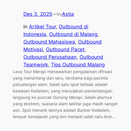
Des 3, 2025
—
Astia
by
in
Artikel Tour
, 
Outbound di
Indonesia
, 
Outbound di Malang
, 
Outbound Mahasiswa
, 
Outbound
Motivasi
, 
Outbound Pacet
, 
Outbound Perusahaan
, 
Outbound
Teamwork
, 
Tips Outbound Malang
Lava Tour Merapi menawarkan pengalaman offroad
yang menantang dan seru, terutama bagi pecinta
petualangan alam. Salah satu spot terbaik adalah
kawasan Kaliadem, yang menyajikan pemandangan
langsung ke puncak Gunung Merapi. Selain jalurnya
yang ekstrem, suasana alam sekitar juga masih sangat
asri. Spot menarik lainnya adalah Bunker Kaliadem,
tempat bersejarah yang kini menjadi salah satu ikon…