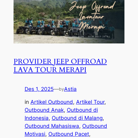
PROVIDER JEEP OFFROAD
LAVA TOUR MERAPI
Des 1, 2025
—
Astia
by
in
Artikel Outbound
, 
Artikel Tour
, 
Outbound Anak
, 
Outbound di
Indonesia
, 
Outbound di Malang
, 
Outbound Mahasiswa
, 
Outbound
Motivasi
, 
Outbound Pacet
, 