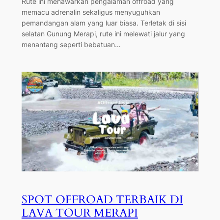
Rute ini menawarkan pengalaman offroad yang
memacu adrenalin sekaligus menyuguhkan
pemandangan alam yang luar biasa. Terletak di sisi
selatan Gunung Merapi, rute ini melewati jalur yang
menantang seperti bebatuan…
SPOT OFFROAD TERBAIK DI
LAVA TOUR MERAPI