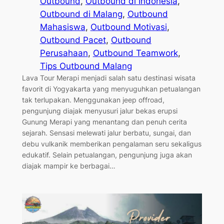
Outbound
, 
Outbound di Indonesia
, 
Outbound di Malang
, 
Outbound
Mahasiswa
, 
Outbound Motivasi
, 
Outbound Pacet
, 
Outbound
Perusahaan
, 
Outbound Teamwork
, 
Tips Outbound Malang
Lava Tour Merapi menjadi salah satu destinasi wisata
favorit di Yogyakarta yang menyuguhkan petualangan
tak terlupakan. Menggunakan jeep offroad,
pengunjung diajak menyusuri jalur bekas erupsi
Gunung Merapi yang menantang dan penuh cerita
sejarah. Sensasi melewati jalur berbatu, sungai, dan
debu vulkanik memberikan pengalaman seru sekaligus
edukatif. Selain petualangan, pengunjung juga akan
diajak mampir ke berbagai…