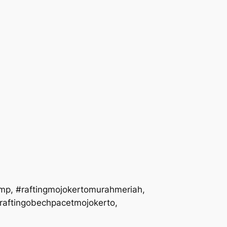
amp, #raftingmojokertomurahmeriah,
 #raftingobechpacetmojokerto,