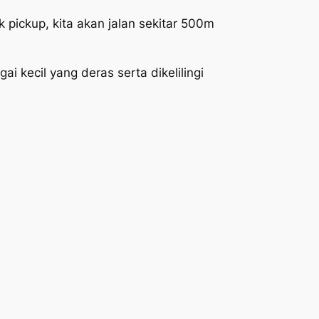
 pickup, kita akan jalan sekitar 500m
 kecil yang deras serta dikelilingi