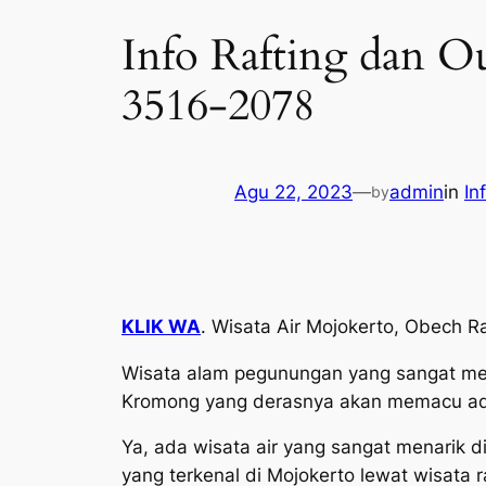
Info Rafting dan O
3516-2078
Agu 22, 2023
—
admin
in
In
by
KLIK WA
. Wisata Air Mojokerto, Obech Ra
Wisata alam pegunungan yang sangat men
Kromong yang derasnya akan memacu adr
Ya, ada wisata air yang sangat menarik di
yang terkenal di Mojokerto lewat wisata r