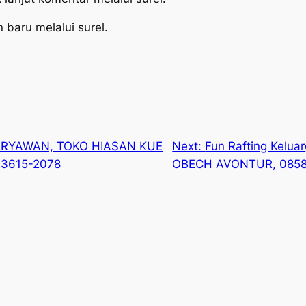
 baru melalui surel.
RYAWAN, TOKO HIASAN KUE
Next:
Fun Rafting Kelua
-3615-2078
OBECH AVONTUR, 085