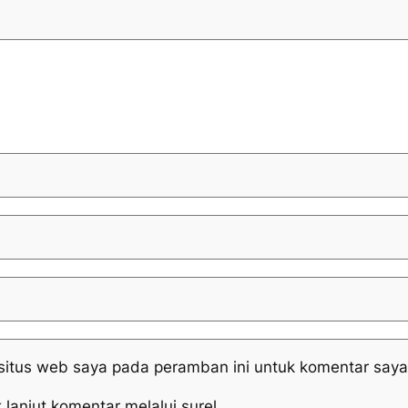
situs web saya pada peramban ini untuk komentar saya
 lanjut komentar melalui surel.