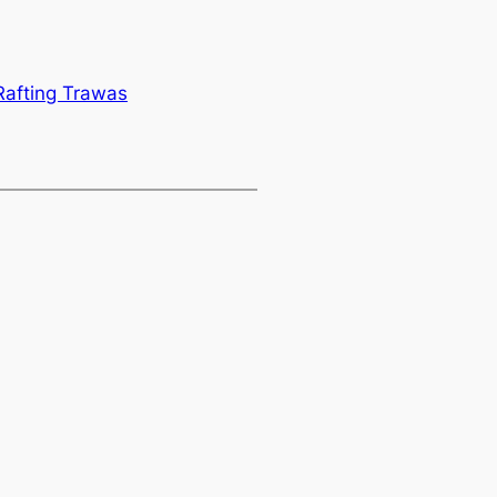
Rafting Trawas