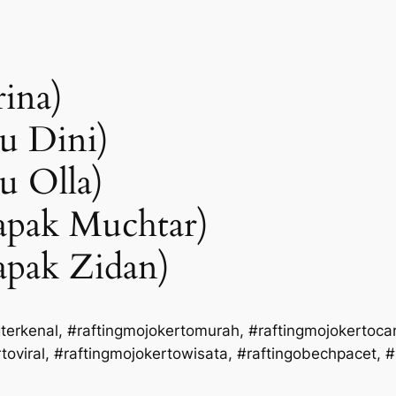
ina)
u Dini)
u Olla)
apak Muchtar)
apak Zidan)
gterkenal, #raftingmojokertomurah, #raftingmojokertoc
rtoviral, #raftingmojokertowisata, #raftingobechpacet,