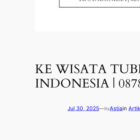
KE WISATA TUBI
INDONESIA | 0878
Jul 30, 2025
—
Astia
in
Arti
by