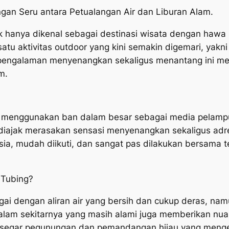
gan Seru antara Petualangan Air dan Liburan Alam.
tak hanya dikenal sebagai destinasi wisata dengan ha
atu aktivitas outdoor yang kini semakin digemari, yakn
ngalaman menyenangkan sekaligus menantang ini menja
m.
ai menggunakan ban dalam besar sebagai media pelamp
diajak merasakan sensasi menyenangkan sekaligus adre
usia, mudah diikuti, dan sangat pas dilakukan bersama
 Tubing?
gai dengan aliran air yang bersih dan cukup deras, n
 alam sekitarnya yang masih alami juga memberikan n
a segar pegunungan dan pemandangan hijau yang menge