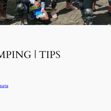
PING | TIPS
sata