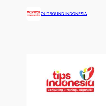
Lewati
ke
OUTBOUND INDONESIA
konten