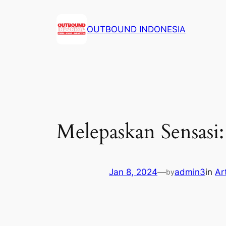
Lewati
ke
OUTBOUND INDONESIA
konten
Melepaskan Sensasi:
Jan 8, 2024
—
admin3
in
Ar
by