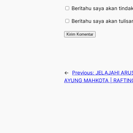
Beritahu saya akan tindak
Beritahu saya akan tulisan
←
Previous:
JELAJAHI ARU
AYUNG MAHKOTA | RAFTIN