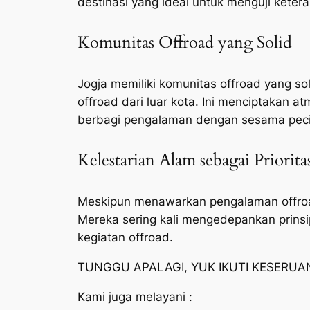
destinasi yang ideal untuk menguji kete
Komunitas Offroad yang Solid
Jogja memiliki komunitas offroad yang s
offroad dari luar kota. Ini menciptakan 
berbagi pengalaman dengan sesama pecin
Kelestarian Alam sebagai Priorita
Meskipun menawarkan pengalaman offroad 
Mereka sering kali mengedepankan prins
kegiatan offroad.
TUNGGU APALAGI, YUK IKUTI KESERUAN
Kami juga melayani :