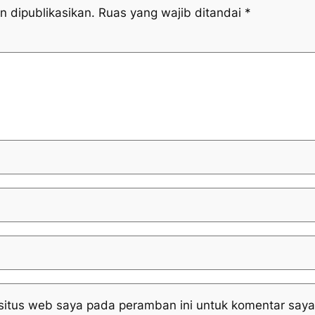
n dipublikasikan.
Ruas yang wajib ditandai
*
situs web saya pada peramban ini untuk komentar saya