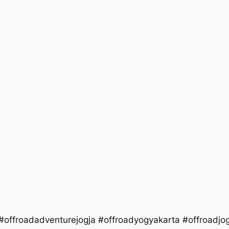
#offroadadventurejogja #offroadyogyakarta #offroadjog