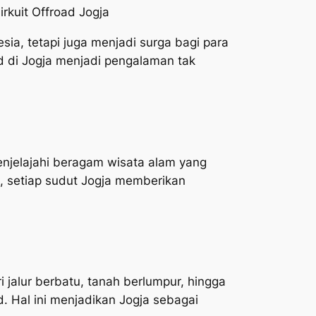
rkuit Offroad Jogja
ia, tetapi juga menjadi surga bagi para
 di Jogja menjadi pengalaman tak
njelajahi beragam wisata alam yang
, setiap sudut Jogja memberikan
jalur berbatu, tanah berlumpur, hingga
 Hal ini menjadikan Jogja sebagai