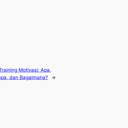
Training Motivasi: Apa,
pa, dan Bagaimana?
→