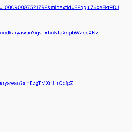
?id=100090087521798&mibextid=E8qgul76xeFkt9DJ
tboundkaryawan?igsh=bnNtaXdpbWZqcXNz
karyawan?si=EzgTMXrti_rQpfpZ