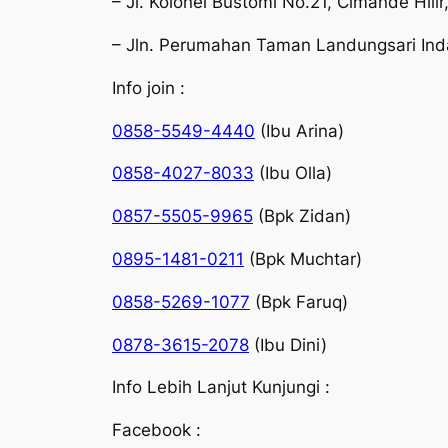
– Jl. Kolonel Bustomi No.21, Cimande Hili
– Jln. Perumahan Taman Landungsari Ind
Info join :
0858-5549-4440
(Ibu Arina)
0858-4027-8033
(Ibu Olla)
0857-5505-9965
(Bpk Zidan)
0895-1481-0211
(Bpk Muchtar)
0858-5269-1077
(Bpk Faruq)
0878-3615-2078
(Ibu Dini)
Info Lebih Lanjut Kunjungi :
Facebook :