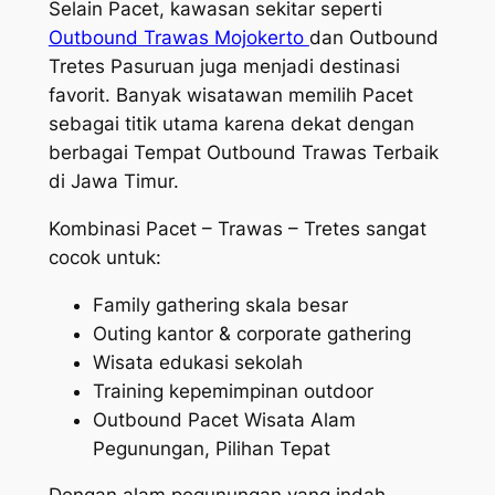
Selain Pacet, kawasan sekitar seperti
Outbound Trawas Mojokerto
dan Outbound
Tretes Pasuruan juga menjadi destinasi
favorit. Banyak wisatawan memilih Pacet
sebagai titik utama karena dekat dengan
berbagai Tempat Outbound Trawas Terbaik
di Jawa Timur.
Kombinasi Pacet – Trawas – Tretes sangat
cocok untuk:
Family gathering skala besar
Outing kantor & corporate gathering
Wisata edukasi sekolah
Training kepemimpinan outdoor
Outbound Pacet Wisata Alam
Pegunungan, Pilihan Tepat