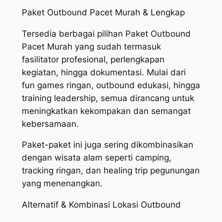
Paket Outbound Pacet Murah & Lengkap
Tersedia berbagai pilihan Paket Outbound
Pacet Murah yang sudah termasuk
fasilitator profesional, perlengkapan
kegiatan, hingga dokumentasi. Mulai dari
fun games ringan, outbound edukasi, hingga
training leadership, semua dirancang untuk
meningkatkan kekompakan dan semangat
kebersamaan.
Paket-paket ini juga sering dikombinasikan
dengan wisata alam seperti camping,
tracking ringan, dan healing trip pegunungan
yang menenangkan.
Alternatif & Kombinasi Lokasi Outbound