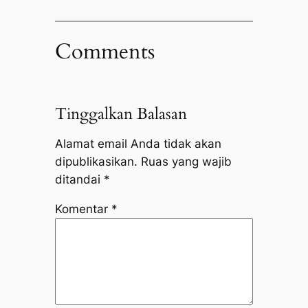
Comments
Tinggalkan Balasan
Alamat email Anda tidak akan
dipublikasikan.
Ruas yang wajib
ditandai
*
Komentar
*