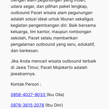
Dengan alam pegunungan yang indah,
udara segar, dan pilihan paket lengkap,
outbound Pacet wisata alam pegunungan
adalah solusi ideal untuk liburan sekaligus
kegiatan pengembangan diri. Baik bersama
keluarga, tim kantor, maupun rombongan
sekolah, Pacet selalu memberikan
pengalaman outbound yang seru, edukatif,
dan berkesan.
Jika Anda mencari wisata outbound terbaik
di Jawa Timur, Pacet Mojokerto adalah
jawabannya.
Kontak Person :
0858-4027-8033
(Ibu Olla)
0878-3615-2078
(Ibu Dini)