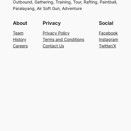
Outbound, Gathering, Training, Tour, Rafting, Paintball,
Paralayang, Air Soft Gun, Adventure
About
Privacy
Social
Team
Privacy Policy
Facebook
History
Terms and Conditions
Instagram
Careers
Contact Us
Twitter/X