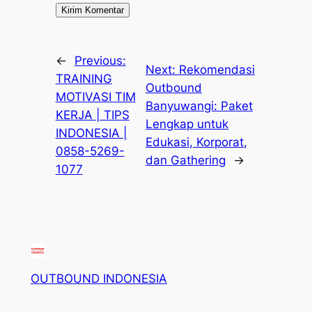
←
Previous:
Next:
Rekomendasi
TRAINING
Outbound
MOTIVASI TIM
Banyuwangi: Paket
KERJA | TIPS
Lengkap untuk
INDONESIA |
Edukasi, Korporat,
0858-5269-
dan Gathering
→
1077
OUTBOUND INDONESIA