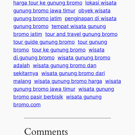
harga tour ke gunung bromo
lokasi wisata
gunung bromo jawa timur
obyek wisata
gunung bromo jatim
penginapan di wisata
gunung bromo
tempat wisata gunung
bromo jatim
tour and travel gunung bromo
tour guide gunung bromo
tour gunung
bromo
tour ke gunung bromo
wisata
di.gunung bromo
wisata gunung bromo
adalah
wisata gunung bromo dan
sekitarnya
wisata gunung bromo dari
malang
wisata gunung bromo harga
wisata
gunung bromo jawa timur
wisata gunung
bromo pasir berbisik
wisata gunung
bromo.com
Comments