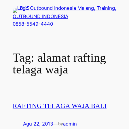
Lewati
ke
OUTBOUND INDONESIA
konten
0858-5549-4440
Tag:
alamat rafting
telaga waja
RAFTING TELAGA WAJA BALI
Agu 22, 2013
—
admin
by