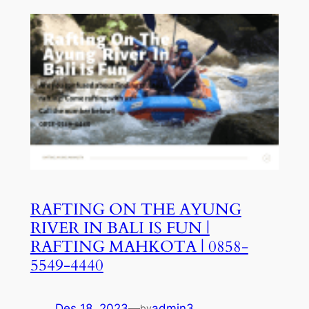
RAFTING ON THE AYUNG
RIVER IN BALI IS FUN |
RAFTING MAHKOTA | 0858-
5549-4440
Des 18, 2023
—
admin3
by