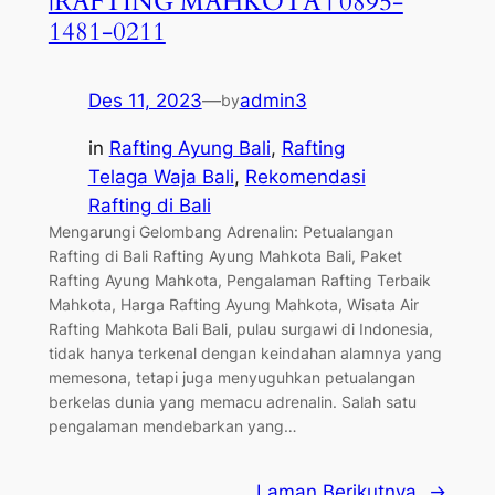
|RAFTING MAHKOTA | 0895-
1481-0211
Des 11, 2023
—
admin3
by
in
Rafting Ayung Bali
, 
Rafting
Telaga Waja Bali
, 
Rekomendasi
Rafting di Bali
Mengarungi Gelombang Adrenalin: Petualangan
Rafting di Bali Rafting Ayung Mahkota Bali, Paket
Rafting Ayung Mahkota, Pengalaman Rafting Terbaik
Mahkota, Harga Rafting Ayung Mahkota, Wisata Air
Rafting Mahkota Bali Bali, pulau surgawi di Indonesia,
tidak hanya terkenal dengan keindahan alamnya yang
memesona, tetapi juga menyuguhkan petualangan
berkelas dunia yang memacu adrenalin. Salah satu
pengalaman mendebarkan yang…
Laman Berikutnya
→