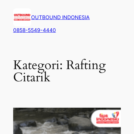
Lewati
ke
OUTBOUND INDONESIA
konten
0858-5549-4440
Kategori:
Rafting
Citarik