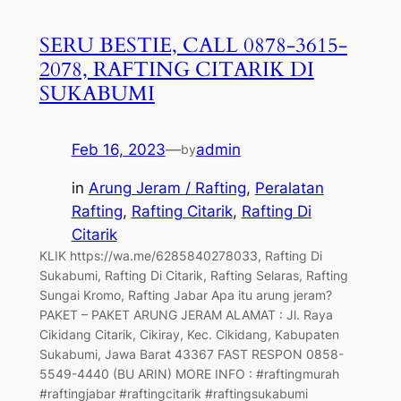
SERU BESTIE, CALL 0878-3615-
2078, RAFTING CITARIK DI
SUKABUMI
Feb 16, 2023
—
admin
by
in
Arung Jeram / Rafting
, 
Peralatan
Rafting
, 
Rafting Citarik
, 
Rafting Di
Citarik
KLIK https://wa.me/6285840278033, Rafting Di
Sukabumi, Rafting Di Citarik, Rafting Selaras, Rafting
Sungai Kromo, Rafting Jabar Apa itu arung jeram?
PAKET – PAKET ARUNG JERAM ALAMAT : Jl. Raya
Cikidang Citarik, Cikiray, Kec. Cikidang, Kabupaten
Sukabumi, Jawa Barat 43367 FAST RESPON 0858-
5549-4440 (BU ARIN) MORE INFO : #raftingmurah
#raftingjabar #raftingcitarik #raftingsukabumi