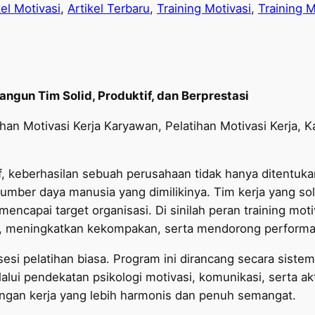
kel Motivasi
, 
Artikel Terbaru
, 
Training Motivasi
, 
Training M
ngun Tim Solid, Produktif, dan Berprestasi
han Motivasi Kerja Karyawan, Pelatihan Motivasi Kerja, K
f, keberhasilan sebuah perusahaan tidak hanya ditentuka
sumber daya manusia yang dimilikinya. Tim kerja yang sol
mencapai target organisasi. Di sinilah peran training mot
f, meningkatkan kekompakan, serta mendorong performa
sesi pelatihan biasa. Program ini dirancang secara sistem
alui pendekatan psikologi motivasi, komunikasi, serta 
kungan kerja yang lebih harmonis dan penuh semangat.