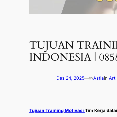
TUJUAN TRAININ
INDONESIA | 0858
Des 24, 2025
—
Astia
in
Arti
by
Tujuan Training Motivasi
Tim Kerja dal