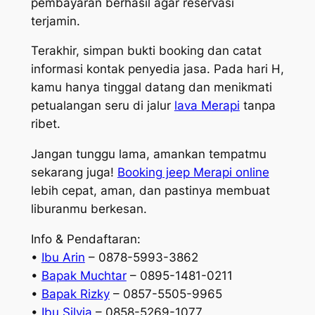
pembayaran berhasil agar reservasi
terjamin.
Terakhir, simpan bukti booking dan catat
informasi kontak penyedia jasa. Pada hari H,
kamu hanya tinggal datang dan menikmati
petualangan seru di jalur
lava Merapi
tanpa
ribet.
Jangan tunggu lama, amankan tempatmu
sekarang juga!
Booking jeep Merapi online
lebih cepat, aman, dan pastinya membuat
liburanmu berkesan.
Info & Pendaftaran:
•
Ibu Arin
– 0878-5993-3862
•
Bapak Muchtar
– 0895-1481-0211
•
Bapak Rizky
– 0857-5505-9965
•
Ibu Silvia
– 0858-5269-1077